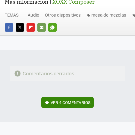
Más información |
XOXX Composer
TEMAS
Audio
Otros dispositivos
mesa de mezclas
FACEBOOK
TWITTER
FLIPBOARD
E-
WHATSAPP
MAIL
Comentarios cerrados
VER
4 COMENTARIOS