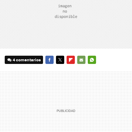
4 comentarios
FACEBOOK
TWITTER
FLIPBOARD
E-
WHATSAPP
MAIL