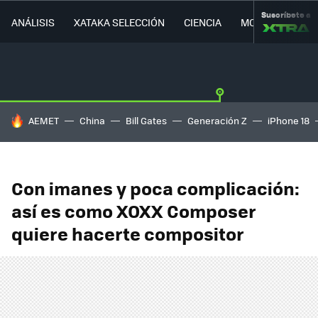
Suscríbete a
ANÁLISIS
XATAKA SELECCIÓN
CIENCIA
MOVILIDAD
HOY SE HABLA DE
AEMET
China
Bill Gates
Generación Z
iPhone 18
Con imanes y poca complicación:
así es como XOXX Composer
quiere hacerte compositor