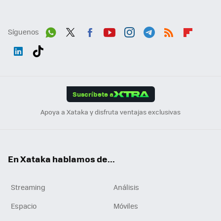
Síguenos
Wh
Twit
Fac
You
Inst
Tele
RSS
Flip
ats
ter
ebo
tub
agr
gra
boa
Link
Tikt
App
ok
e
am
m
rd
edI
ok
Suscríbete a
n
Apoya a Xataka y disfruta ventajas exclusivas
En Xataka hablamos de...
Streaming
Análisis
Espacio
Móviles