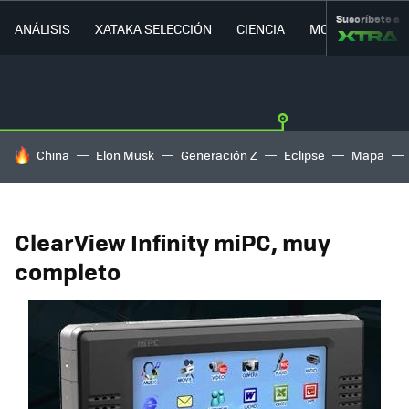
Suscríbete a
ANÁLISIS
XATAKA SELECCIÓN
CIENCIA
MOVILIDAD
HOY SE HABLA DE
China
Elon Musk
Generación Z
Eclipse
Mapa
ClearView Infinity miPC, muy
completo