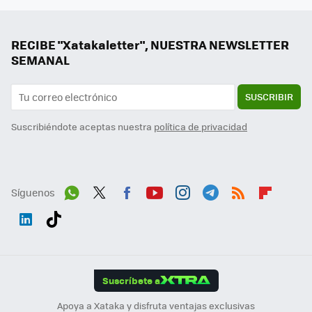
RECIBE "Xatakaletter", NUESTRA NEWSLETTER
SEMANAL
SUSCRIBIR
Suscribiéndote aceptas nuestra
política de privacidad
Síguenos
Wh
Twit
Fac
You
Inst
Tele
RSS
Flip
ats
ter
ebo
tub
agr
gra
boa
Link
Tikt
App
ok
e
am
m
rd
edI
ok
Suscríbete a
n
Apoya a Xataka y disfruta ventajas exclusivas