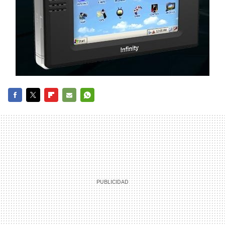
FACEBOOK
TWITTER
FLIPBOARD
E-
WHATSAPP
MAIL