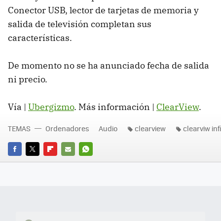
Conector USB, lector de tarjetas de memoria y
salida de televisión completan sus
características.
De momento no se ha anunciado fecha de salida
ni precio.
Vía |
Ubergizmo
. Más información |
ClearView
.
TEMAS
Ordenadores
Audio
clearview
clearviw inf
FACEBOOK
TWITTER
FLIPBOARD
E-
WHATSAPP
MAIL