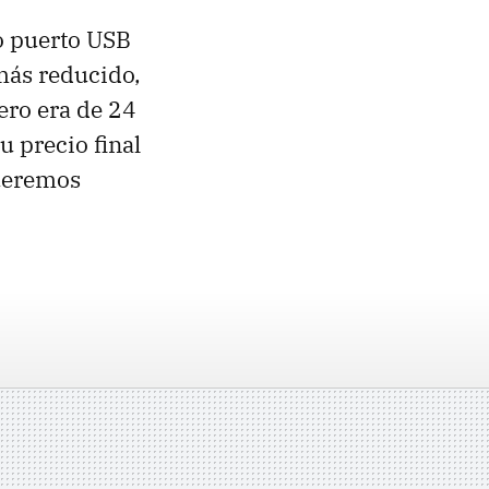
io puerto
USB
más reducido,
ero era de 24
u precio final
queremos