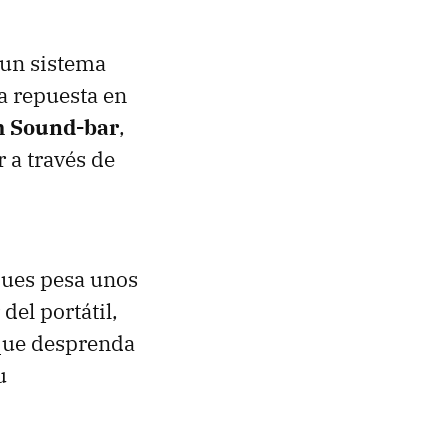
 un sistema
a repuesta en
 Sound-bar
,
 a través de
pues pesa unos
del portátil,
que desprenda
u