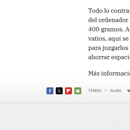
Todo lo contra
del ordenador
400 gramos. A 
vatios, aquí s
para juzgarlos
ahorrar espaci
Más informaci
TEMAS
Audio
FACEBOOK
TWITTER
FLIPBOARD
E-
MAIL