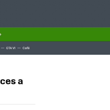
GTA VI
Café
ces a