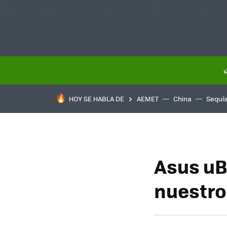
HOY SE HABLA DE
AEMET
China
Sequí
Asus uB
nuestro 