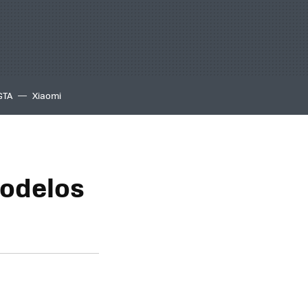
GTA
Xiaomi
modelos