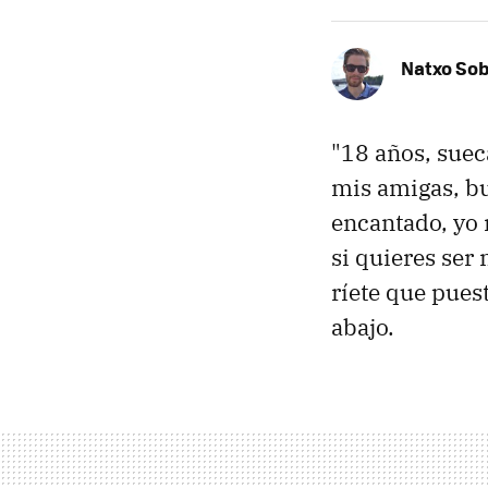
Natxo So
"18 años, suec
mis amigas, b
encantado, yo 
si quieres ser
ríete que puest
abajo.