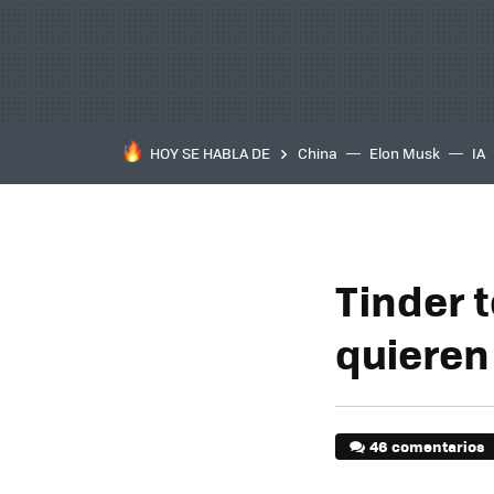
HOY SE HABLA DE
China
Elon Musk
IA
Tinder 
quieren
46 comentarios