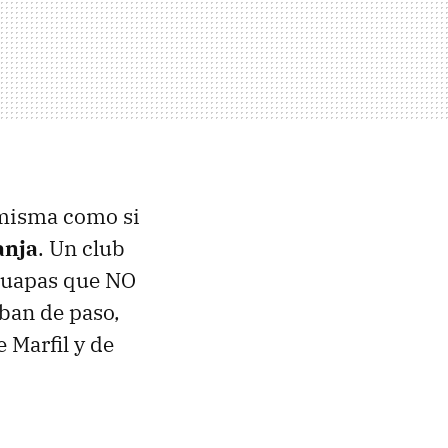
 misma como si
anja
. Un club
 guapas que NO
ban de paso,
e Marfil y de