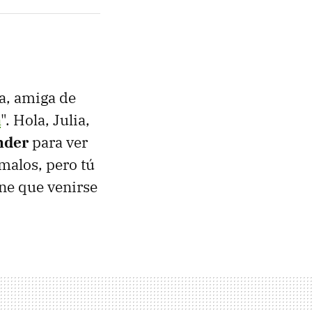
ga, amiga de
a
". Hola, Julia,
nder
para ver
malos, pero tú
ene que venirse