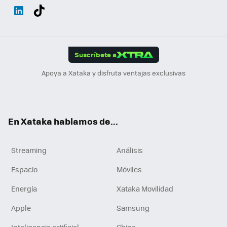
Wh
Twit
Fac
You
Inst
Tele
RSS
Flip
ats
ter
ebo
tub
agr
gra
boa
Link
Tikt
App
ok
e
am
m
rd
edI
ok
Suscríbete a
n
Apoya a Xataka y disfruta ventajas exclusivas
En Xataka hablamos de...
Streaming
Análisis
Espacio
Móviles
Energía
Xataka Movilidad
Apple
Samsung