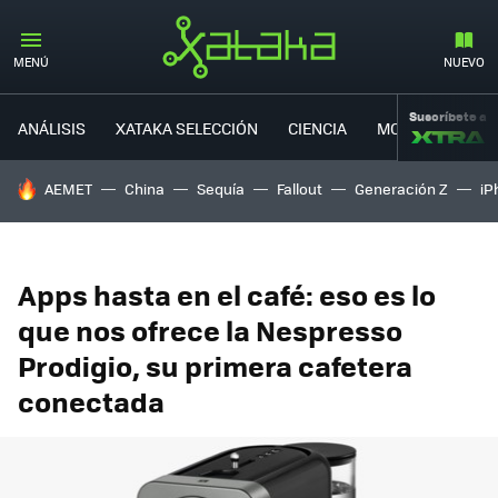
MENÚ
NUEVO
Suscríbete a
ANÁLISIS
XATAKA SELECCIÓN
CIENCIA
MOVILIDAD
HOY SE HABLA DE
AEMET
China
Sequía
Fallout
Generación Z
iP
Apps hasta en el café: eso es lo
que nos ofrece la Nespresso
Prodigio, su primera cafetera
conectada