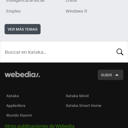
Inteligencia artificial
China
Empleo
Windows 11
VER MÁS TEMAS
BUSCA
SUBIR
Xataka
Xataka Móvil
Applesfera
Xataka Smart Home
Mundo Xiaomi
Otras publicaciones de Webedia