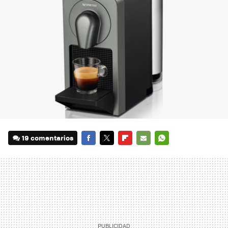
19 comentarios
FACEBOOK
TWITTER
FLIPBOARD
E-
WHATSAPP
MAIL