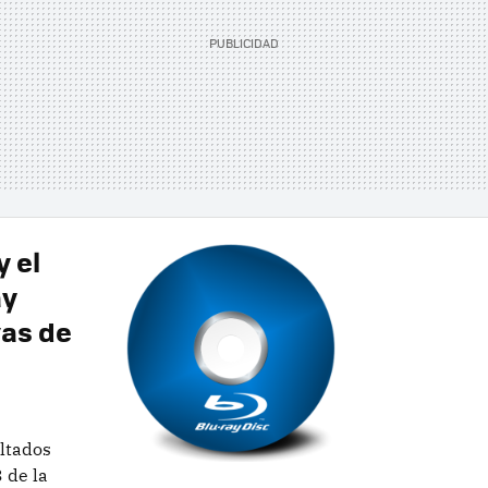
y el
ay
vas de
ultados
 de la