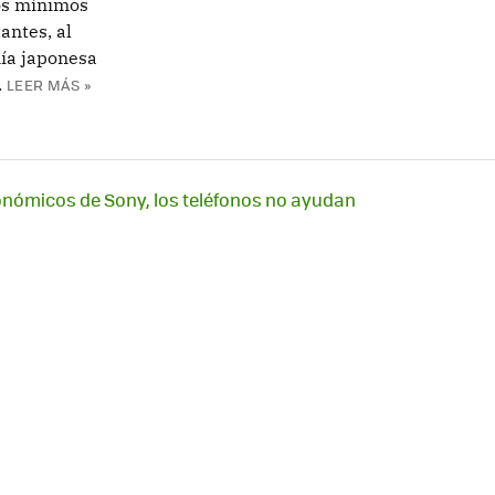
os mínimos
antes, al
ía japonesa
.
LEER MÁS »