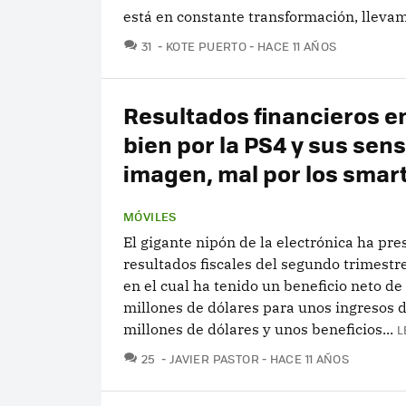
está en constante transformación, lleva
COMENTARIOS
31
KOTE PUERTO
HACE 11 AÑOS
Resultados financieros e
bien por la PS4 y sus sen
imagen, mal por los sma
MÓVILES
El gigante nipón de la electrónica ha pre
resultados fiscales del segundo trimestr
en el cual ha tenido un beneficio neto de
millones de dólares para unos ingresos 
millones de dólares y unos beneficios...
L
COMENTARIOS
25
JAVIER PASTOR
HACE 11 AÑOS