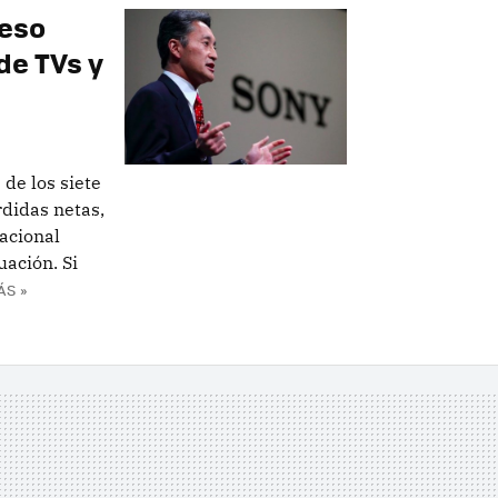
 eso
de TVs y
de los siete
rdidas netas,
acional
uación. Si
ÁS »