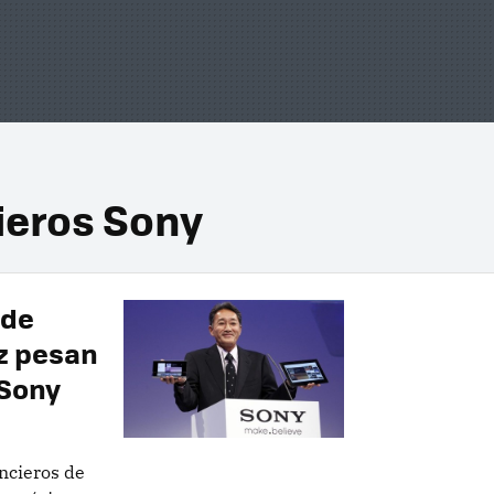
ieros Sony
 de
ez pesan
 Sony
ncieros de