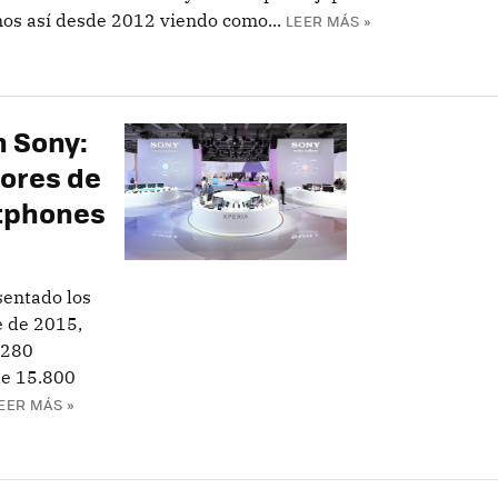
mos así desde 2012 viendo como...
LEER MÁS »
n Sony:
sores de
rtphones
sentado los
e de 2015,
 280
de 15.800
EER MÁS »