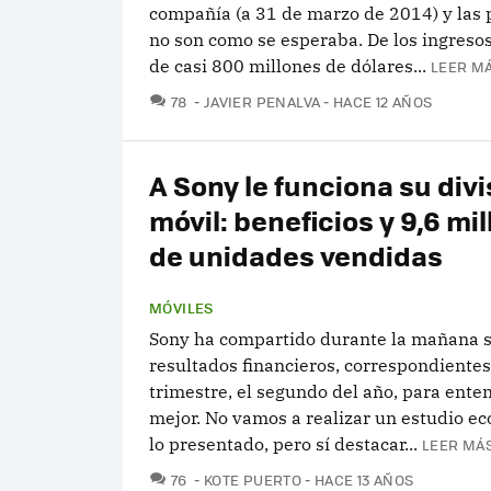
compañía (a 31 de marzo de 2014) y las 
no son como se esperaba. De los ingreso
de casi 800 millones de dólares...
LEER MÁ
COMENTARIOS
78
JAVIER PENALVA
HACE 12 AÑOS
A Sony le funciona su divi
móvil: beneficios y 9,6 mi
de unidades vendidas
MÓVILES
Sony ha compartido durante la mañana s
resultados financieros, correspondientes
trimestre, el segundo del año, para ent
mejor. No vamos a realizar un estudio e
lo presentado, pero sí destacar...
LEER MÁS
COMENTARIOS
76
KOTE PUERTO
HACE 13 AÑOS