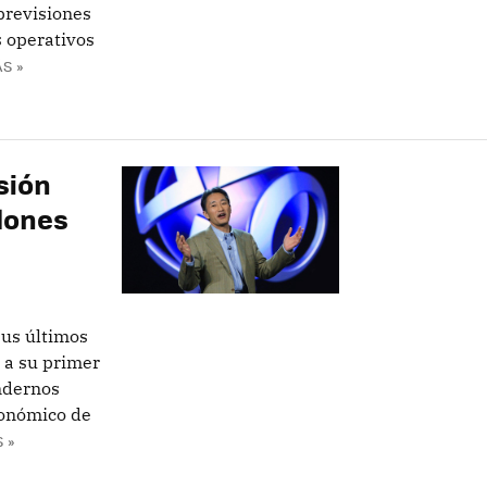
previsiones
s operativos
S »
sión
llones
us últimos
 a su primer
endernos
conómico de
 »