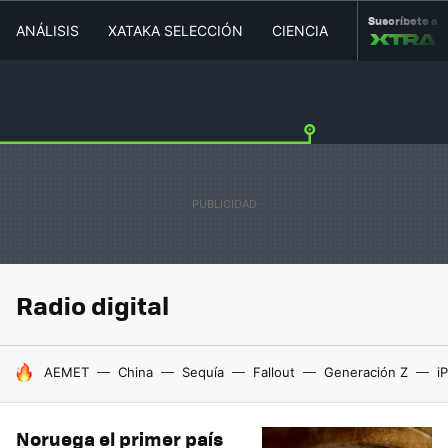
Suscríbete a
ANÁLISIS
XATAKA SELECCIÓN
CIENCIA
MOVILIDAD
Radio digital
HOY SE HABLA DE
AEMET
China
Sequía
Fallout
Generación Z
i
Noruega el primer país