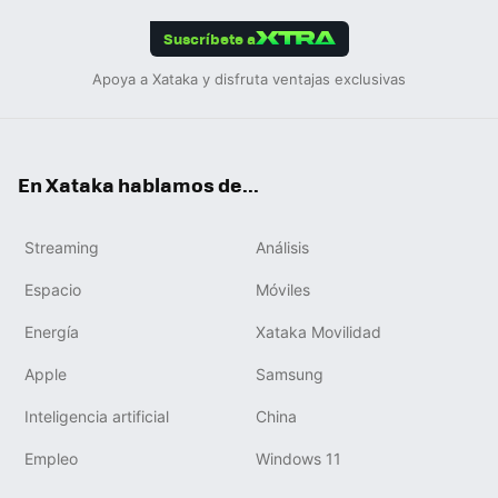
App
ok
e
am
m
rd
edIn
ok
Suscríbete a
Apoya a Xataka y disfruta ventajas exclusivas
En Xataka hablamos de...
Streaming
Análisis
Espacio
Móviles
Energía
Xataka Movilidad
Apple
Samsung
Inteligencia artificial
China
Empleo
Windows 11