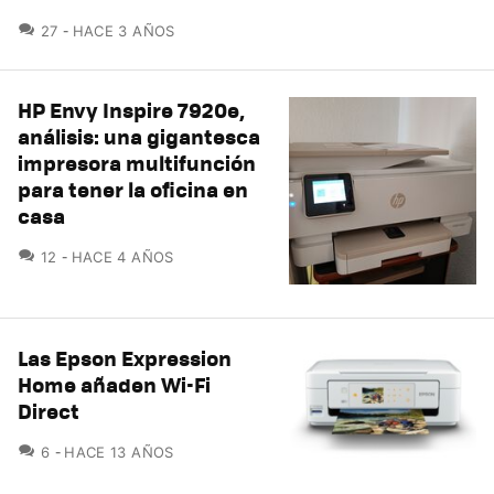
COMENTARIOS
27
HACE 3 AÑOS
HP Envy Inspire 7920e,
análisis: una gigantesca
impresora multifunción
para tener la oficina en
casa
COMENTARIOS
12
HACE 4 AÑOS
Las Epson Expression
Home añaden Wi-Fi
Direct
COMENTARIOS
6
HACE 13 AÑOS