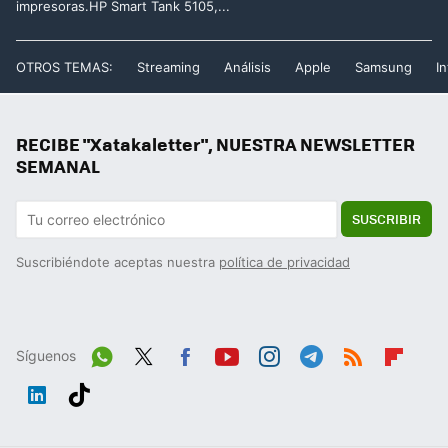
impresoras.HP Smart Tank 5105,...
OTROS TEMAS:
Streaming
Análisis
Apple
Samsung
In
RECIBE "Xatakaletter", NUESTRA NEWSLETTER
SEMANAL
SUSCRIBIR
Suscribiéndote aceptas nuestra
política de privacidad
Síguenos
Wh
Twit
Fac
You
Inst
Tele
RSS
Flip
ats
ter
ebo
tub
agr
gra
boa
Link
Tikt