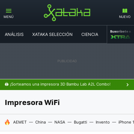
MENÚ
NUEVO
Suscríbete a
ANÁLISIS
XATAKA SELECCIÓN
CIENCIA
MOVILIDAD
🖨️ ¡Sorteamos una impresora 3D Bambu Lab A2L Combo!
Impresora WiFi
HOY SE HABLA DE
AEMET
China
NASA
Bugatti
Invento
iPhone 