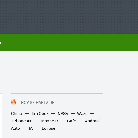
HOY SE HABLA DE
China
Tim Cook
NASA
Waze
iPhone Air
iPhone 17
Café
Android
Auto
IA
Eclipse