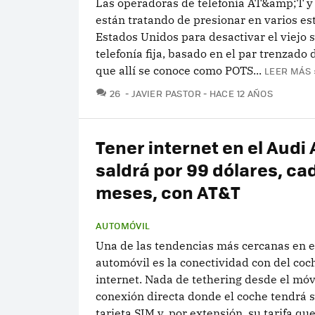
Las operadoras de telefonía AT&amp;T y
están tratando de presionar en varios es
Estados Unidos para desactivar el viejo 
telefonía fija, basado en el par trenzado 
que allí se conoce como POTS...
LEER MÁS 
COMENTARIOS
26
JAVIER PASTOR
HACE 12 AÑOS
Tener internet en el Audi 
saldrá por 99 dólares, ca
meses, con AT&T
AUTOMÓVIL
Una de las tendencias más cercanas en 
automóvil es la conectividad con del coc
internet. Nada de tethering desde el móv
conexión directa donde el coche tendrá 
tarjeta SIM y, por extensión, su tarifa que.