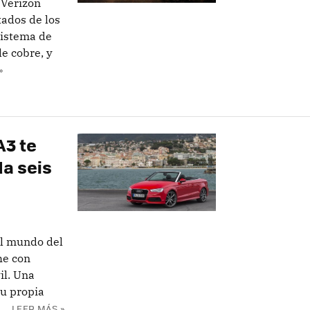
 Verizon
tados de los
sistema de
de cobre, y
»
A3 te
da seis
el mundo del
he con
il. Una
su propia
..
LEER MÁS »