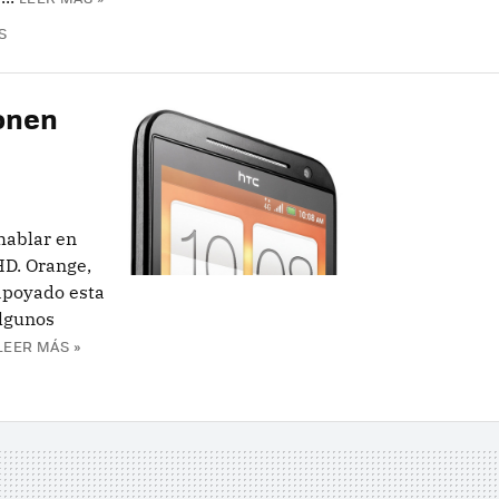
S
onen
hablar en
HD. Orange,
apoyado esta
algunos
LEER MÁS »