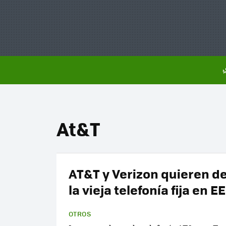
At&T
AT&T y Verizon quieren d
la vieja telefonía fija en E
OTROS