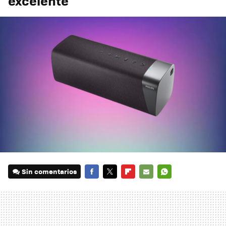
excelente
Sin comentarios
FACEBOOK
TWITTER
FLIPBOARD
E-
WHATSAPP
MAIL