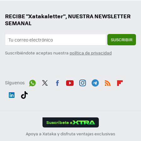
RECIBE "Xatakaletter", NUESTRA NEWSLETTER
SEMANAL
SUSCRIBIR
Suscribiéndote aceptas nuestra
política de privacidad
Síguenos
Wh
Twit
Fac
You
Inst
Tele
RSS
Flip
ats
ter
ebo
tub
agr
gra
boa
Link
Tikt
App
ok
e
am
m
rd
edI
ok
Suscríbete a
n
Apoya a Xataka y disfruta ventajas exclusivas