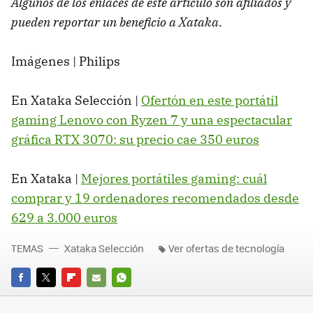
Algunos de los enlaces de este artículo son afiliados y
pueden reportar un beneficio a Xataka
.
Imágenes | Philips
En Xataka Selección |
Ofertón en este portátil
gaming Lenovo con Ryzen 7 y una espectacular
gráfica RTX 3070: su precio cae 350 euros
En Xataka |
Mejores portátiles gaming: cuál
comprar y 19 ordenadores recomendados desde
629 a 3.000 euros
TEMAS
Xataka Selección
Ver ofertas de tecnología
FACEBOOK
TWITTER
FLIPBOARD
E-
WHATSAPP