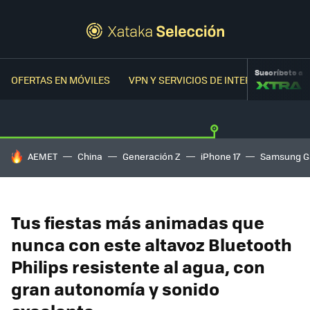
Suscríbete a
OFERTAS EN MÓVILES
VPN Y SERVICIOS DE INTERNET
OFER
HOY SE HABLA DE
AEMET
China
Generación Z
iPhone 17
Samsung G
Tus fiestas más animadas que
nunca con este altavoz Bluetooth
Philips resistente al agua, con
gran autonomía y sonido