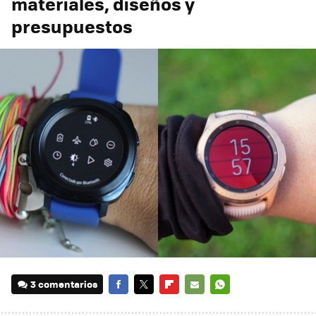
materiales, diseños y
presupuestos
3 comentarios
FACEBOOK
TWITTER
FLIPBOARD
E-
WHATSAPP