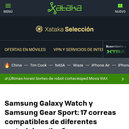
MENÚ
NUEVO
Suscríbete a
OFERTAS EN MÓVILES
VPN Y SERVICIOS DE INTERNET
OFER
HOY SE HABLA DE
China
Tim Cook
NASA
Waze
iPhone Air
iPhone
🌿¡Últimas horas! Sorteo de robot cortacésped Mova ViAX
Samsung Galaxy Watch y
Samsung Gear Sport: 17 correas
compatibles de diferentes