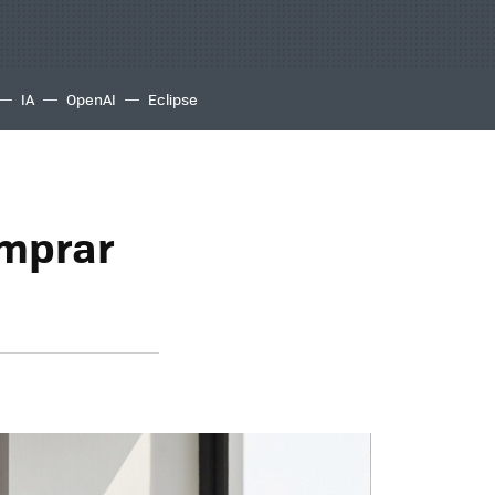
IA
OpenAI
Eclipse
omprar