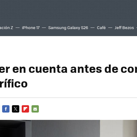
ación Z
iPhone 17
Samsung Galaxy S26
Café
Jeff Bezos
er en cuenta antes de c
rífico
FACEBOOK
TWITTER
FLIPBOARD
E-
MAIL