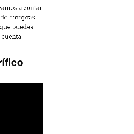
 vamos a contar
do compras
o que puedes
n cuenta.
ífico