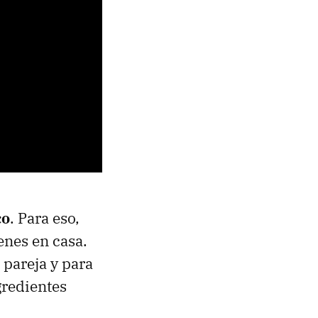
co
. Para eso,
enes en casa.
 pareja y para
gredientes