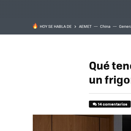
HOY SE HABLA DE
AEMET
China
Gener
Qué ten
un frigo
14 comentarios