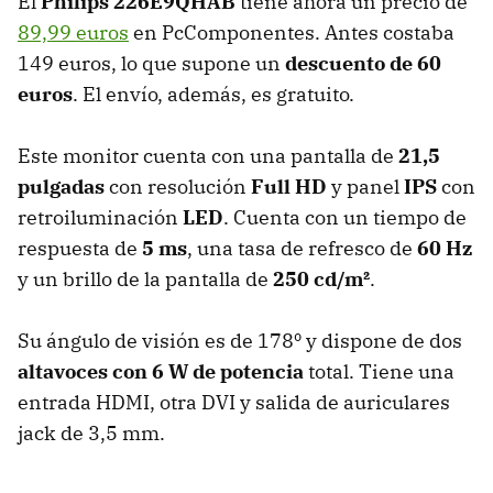
El
Philips 226E9QHAB
tiene ahora un precio de
89,99 euros
en PcComponentes. Antes costaba
149 euros, lo que supone un
descuento de 60
euros
. El envío, además, es gratuito.
Este monitor cuenta con una pantalla de
21,5
pulgadas
con resolución
Full HD
y panel
IPS
con
retroiluminación
LED
. Cuenta con un tiempo de
respuesta de
5 ms
, una tasa de refresco de
60 Hz
y un brillo de la pantalla de
250 cd/m²
.
Su ángulo de visión es de 178º y dispone de dos
altavoces con 6 W de potencia
total. Tiene una
entrada HDMI, otra DVI y salida de auriculares
jack de 3,5 mm.