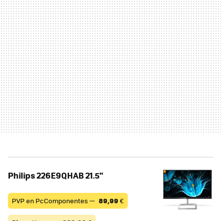
Philips 226E9QHAB 21.5"
PVP en PcComponentes —
89,99
€