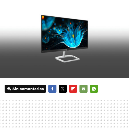
Sin comentarios
FACEBOOK
TWITTER
FLIPBOARD
E-
WHATSAPP
MAIL