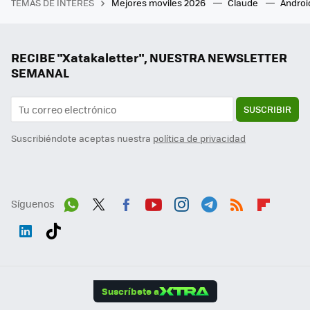
TEMAS DE INTERÉS
Mejores moviles 2026
Claude
Androi
RECIBE "Xatakaletter", NUESTRA NEWSLETTER
SEMANAL
SUSCRIBIR
Suscribiéndote aceptas nuestra
política de privacidad
Síguenos
Wh
Twit
Fac
You
Inst
Tele
RSS
Flip
ats
ter
ebo
tub
agr
gra
boa
Link
Tikt
App
ok
e
am
m
rd
edI
ok
Suscríbete a
n