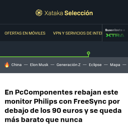
Suscríbete a
OFERTAS EN MÓVILES
VPN Y SERVICIOS DE INTERNET
OFER
HOY SE HABLA DE
China
Elon Musk
Generación Z
Eclipse
Mapa
En PcComponentes rebajan este
monitor Philips con FreeSync por
debajo de los 90 euros y se queda
más barato que nunca