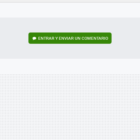
FACEBOOK
TWITTER
FLIPBOARD
E-
WHATSAPP
MAIL
ENTRAR Y ENVIAR UN COMENTARIO