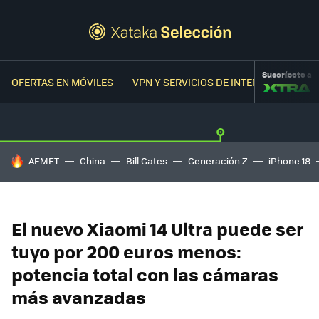
Suscríbete a
OFERTAS EN MÓVILES
VPN Y SERVICIOS DE INTERNET
OFER
HOY SE HABLA DE
AEMET
China
Bill Gates
Generación Z
iPhone 18
El nuevo Xiaomi 14 Ultra puede ser
tuyo por 200 euros menos:
potencia total con las cámaras
más avanzadas