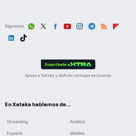
Síguenos
Wh
Twit
Fac
You
Inst
Tele
RSS
Flip
ats
ter
ebo
tub
agr
gra
boa
Link
Tikt
App
ok
e
am
m
rd
edI
ok
Suscríbete a
n
Apoya a Xataka y disfruta ventajas exclusivas
En Xataka hablamos de...
Streaming
Análisis
Espacio
Móviles