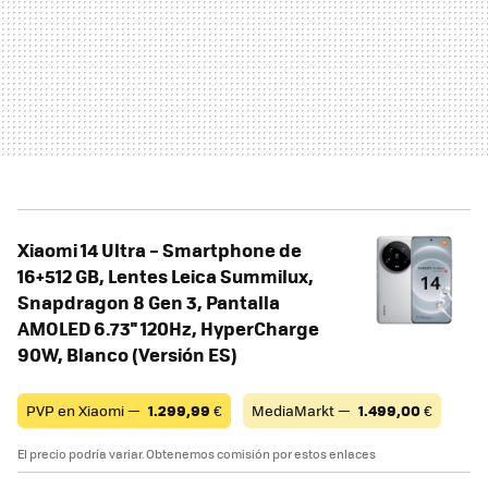
Xiaomi 14 Ultra – Smartphone de
16+512 GB, Lentes Leica Summilux,
Snapdragon 8 Gen 3, Pantalla
AMOLED 6.73'' 120Hz, HyperCharge
90W, Blanco (Versión ES)
PVP en Xiaomi —
1.299,99
€
MediaMarkt —
1.499,00
€
El precio podría variar. Obtenemos comisión por estos enlaces