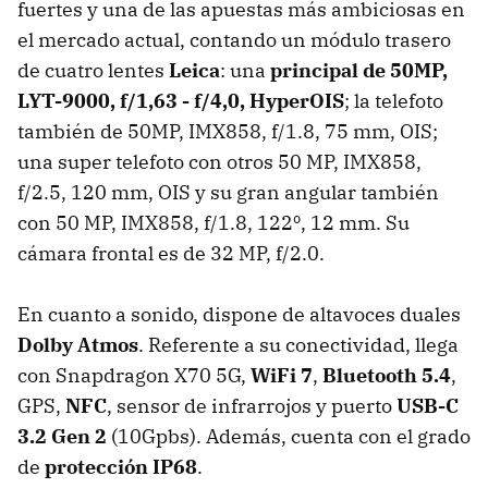
fuertes y una de las apuestas más ambiciosas en
el mercado actual, contando un módulo trasero
de cuatro lentes
Leica
: una
principal de 50MP,
LYT-9000, f/1,63 - f/4,0, HyperOIS
; la telefoto
también de 50MP, IMX858, f/1.8, 75 mm, OIS;
una super telefoto con otros 50 MP, IMX858,
f/2.5, 120 mm, OIS y su gran angular también
con 50 MP, IMX858, f/1.8, 122º, 12 mm. Su
cámara frontal es de 32 MP, f/2.0.
En cuanto a sonido, dispone de altavoces duales
Dolby Atmos
. Referente a su conectividad, llega
con Snapdragon X70 5G,
WiFi 7
,
Bluetooth 5.4
,
GPS,
NFC
, sensor de infrarrojos y puerto
USB-C
3.2 Gen 2
(10Gpbs). Además, cuenta con el grado
de
protección IP68
.