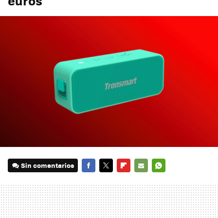
euros
Sin comentarios
FACEBOOK
TWITTER
FLIPBOARD
E-
WHATSAPP
MAIL