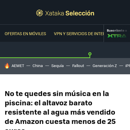
Suscríbete a
OFERTAS EN MÓVILES
VPN Y SERVICIOS DE INTERNET
OFER
HOY SE HABLA DE
AEMET
China
Sequía
Fallout
Generación Z
iP
No te quedes sin música en la
piscina: el altavoz barato
resistente al agua más vendido
de Amazon cuesta menos de 25