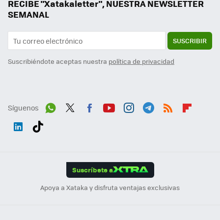
RECIBE "Xatakaletter", NUESTRA NEWSLETTER
SEMANAL
SUSCRIBIR
Suscribiéndote aceptas nuestra
política de privacidad
Síguenos
Wh
Twit
Fac
You
Inst
Tele
RSS
Flip
ats
ter
ebo
tub
agr
gra
boa
Link
Tikt
App
ok
e
am
m
rd
edI
ok
Suscríbete a
n
Apoya a Xataka y disfruta ventajas exclusivas