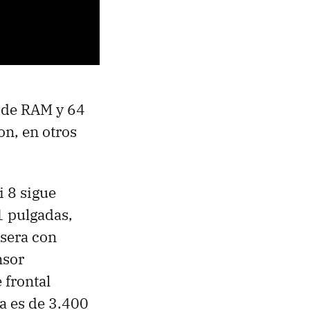
 de RAM y 64
n, en otros
i 8 sigue
1 pulgadas,
sera con
nsor
 frontal
a es de 3.400