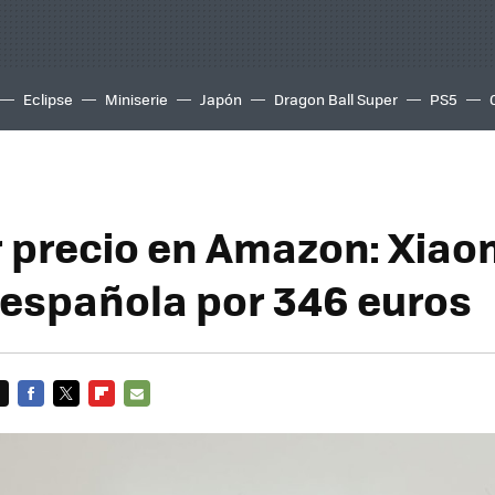
Eclipse
Miniserie
Japón
Dragon Ball Super
PS5
r precio en Amazon: Xiaom
 española por 346 euros
FACEBOOK
TWITTER
FLIPBOARD
E-
MAIL