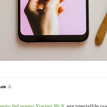
Luis
ento del nuevo Xiaomi Mi 9
, era previsible qu