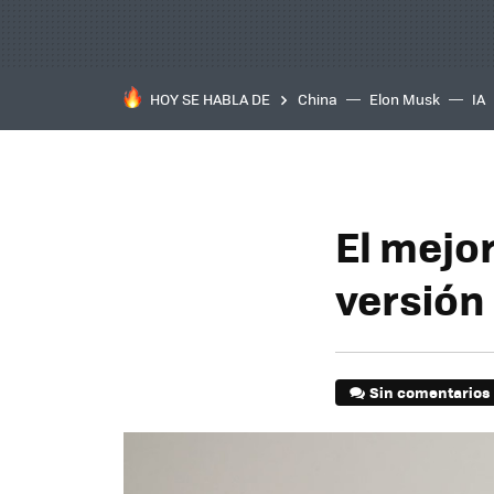
HOY SE HABLA DE
China
Elon Musk
IA
El mejo
versión
Sin comentarios