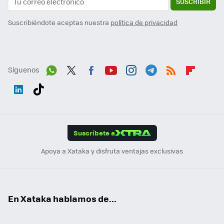
SUSCRIBIR
Suscribiéndote aceptas nuestra
política de privacidad
Síguenos
Wh
Twit
Fac
You
Inst
Tele
RSS
Flip
ats
ter
ebo
tub
agr
gra
boa
Link
Tikt
App
ok
e
am
m
rd
edI
ok
Suscríbete a
n
Apoya a Xataka y disfruta ventajas exclusivas
En Xataka hablamos de...