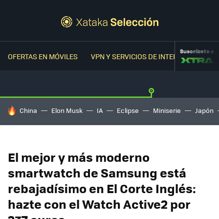
Suscríbete a
OFERTAS EN MÓVILES
VPN Y SERVICIOS DE INTERNET
OFER
HOY SE HABLA DE
China
Elon Musk
IA
Eclipse
Miniserie
Japón
El mejor y más moderno
smartwatch de Samsung está
rebajadísimo en El Corte Inglés:
hazte con el Watch Active2 por