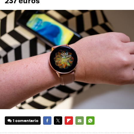
237 euros
1 comentario
FACEBOOK
TWITTER
FLIPBOARD
E-
WHATSAPP