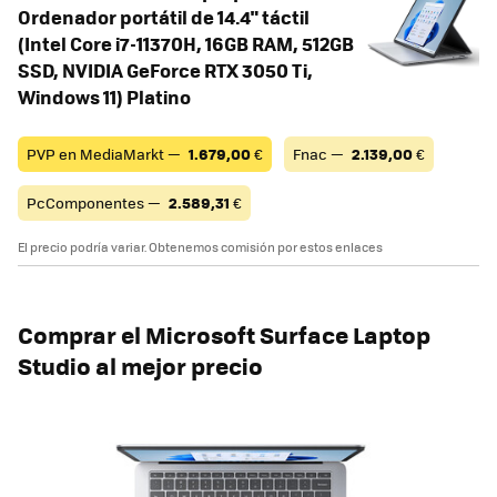
Ordenador portátil de 14.4" táctil
(Intel Core i7-11370H, 16GB RAM, 512GB
SSD, NVIDIA GeForce RTX 3050 Ti,
Windows 11) Platino
PVP en MediaMarkt —
1.679,00
€
Fnac —
2.139,00
€
PcComponentes —
2.589,31
€
El precio podría variar. Obtenemos comisión por estos enlaces
Comprar el Microsoft Surface Laptop
Studio al mejor precio