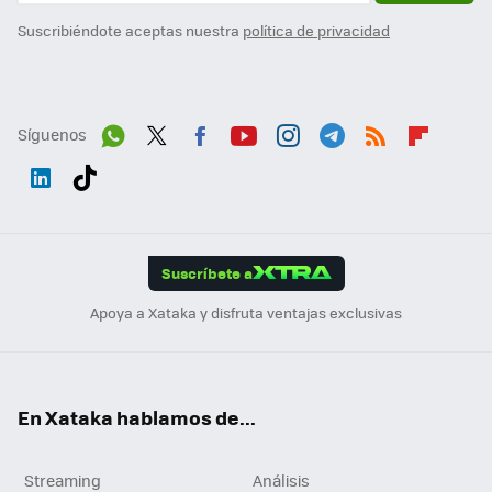
Suscribiéndote aceptas nuestra
política de privacidad
Síguenos
Wh
Twit
Fac
You
Inst
Tele
RSS
Flip
ats
ter
ebo
tub
agr
gra
boa
Link
Tikt
App
ok
e
am
m
rd
edI
ok
Suscríbete a
n
Apoya a Xataka y disfruta ventajas exclusivas
En Xataka hablamos de...
Streaming
Análisis