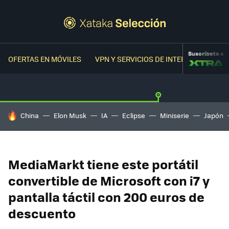
Suscríbete a
OFERTAS EN MÓVILES
VPN Y SERVICIOS DE INTERNET
OFER
HOY SE HABLA DE
China
Elon Musk
IA
Eclipse
Miniserie
Japón
MediaMarkt tiene este portátil
convertible de Microsoft con i7 y
pantalla táctil con 200 euros de
descuento