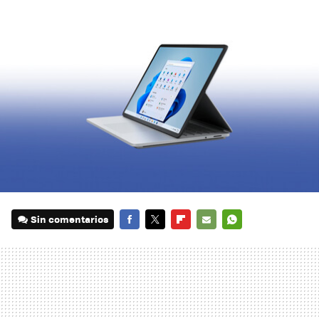
Sin comentarios
FACEBOOK
TWITTER
FLIPBOARD
E-
WHATSAPP
MAIL