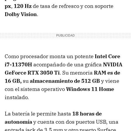
px
,
120 Hz
de tasa de refresco y con soporte
Dolby Vision
.
Como procesador monta un potente
Intel Core
i7-11370H
acompañado de una gráfica
NVIDIA
GeForce RTX 3050 Ti
. Su memoria
RAM es de
16 GB,
su
almacenamiento de 512 GB
y viene
con el sistema operativo
Windows 11 Home
instalado.
La batería le permite hasta
18 horas de
autonomía
y cuenta con dos puertos USB, una
entrada jack de 3,5 mm y otro puerto Surface