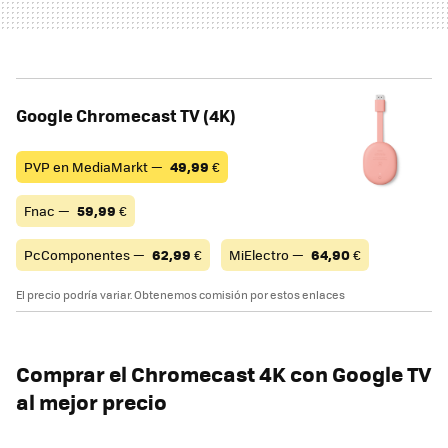
Google Chromecast TV (4K)
PVP en MediaMarkt —
49,99
€
Fnac —
59,99
€
PcComponentes —
62,99
€
MiElectro —
64,90
€
El precio podría variar. Obtenemos comisión por estos enlaces
Comprar el Chromecast 4K con Google TV
al mejor precio