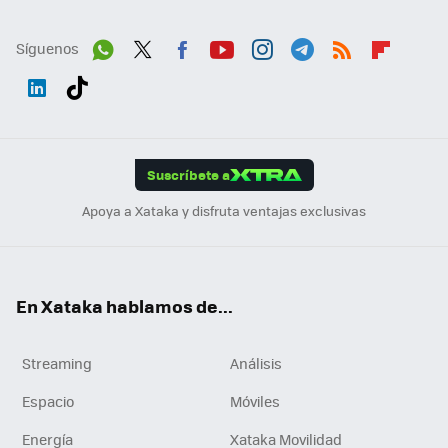
Síguenos
Wh
Twit
Fac
You
Inst
Tele
RSS
Flip
ats
ter
ebo
tub
agr
gra
boa
Link
Tikt
App
ok
e
am
m
rd
edI
ok
Suscríbete a
n
Apoya a Xataka y disfruta ventajas exclusivas
En Xataka hablamos de...
Streaming
Análisis
Espacio
Móviles
Energía
Xataka Movilidad