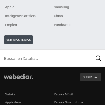
Apple
Samsung
Inteligencia artificial
China
Empleo
Windows 11
VER MÁS TEMAS
BUSCA
SUBIR
Xataka
Xataka Móvil
Applesfera
Xataka Smart Home