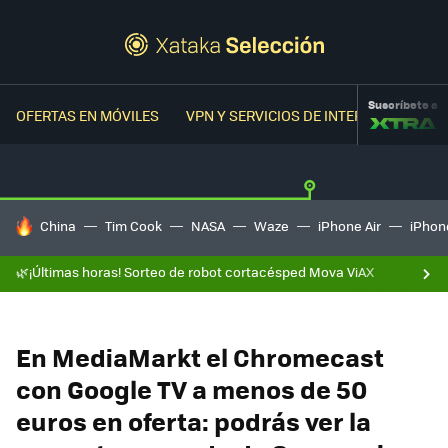
Suscríbete a
OFERTAS EN MÓVILES
VPN Y SERVICIOS DE INTERNET
OFER
HOY SE HABLA DE
China
Tim Cook
NASA
Waze
iPhone Air
iPhone
🌿¡Últimas horas! Sorteo de robot cortacésped Mova ViAX
En MediaMarkt el Chromecast
con Google TV a menos de 50
euros en oferta: podrás ver la