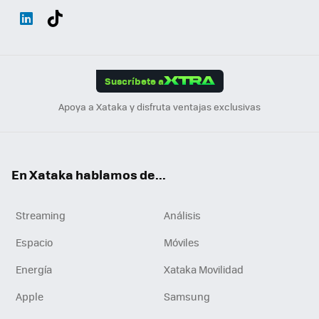
Wh
Twit
Fac
You
Inst
Tele
RSS
Flip
ats
ter
ebo
tub
agr
gra
boa
Link
Tikt
App
ok
e
am
m
rd
edI
ok
Suscríbete a
n
Apoya a Xataka y disfruta ventajas exclusivas
En Xataka hablamos de...
Streaming
Análisis
Espacio
Móviles
Energía
Xataka Movilidad
Apple
Samsung