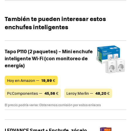
También te pueden interesar estos
enchufes inteligentes
Tapo P110 (2 paquetes) – Mini enchufe
inteligente Wi-Fi (con monitoreo de
energía)
Hoy en Amazon —
19,99
€
PcComponentes —
45,56
€
Leroy Merlin —
48,20
€
El precio podría variar. Obtenemos comisión por estos enlaces
LEDVANCE Smart + Enchufe, zócalo