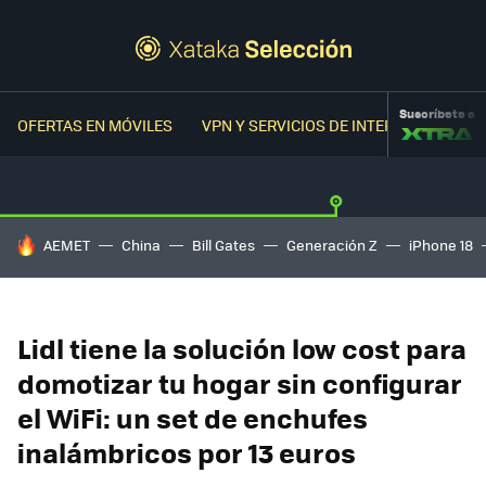
Suscríbete a
OFERTAS EN MÓVILES
VPN Y SERVICIOS DE INTERNET
OFER
HOY SE HABLA DE
AEMET
China
Bill Gates
Generación Z
iPhone 18
Lidl tiene la solución low cost para
domotizar tu hogar sin configurar
el WiFi: un set de enchufes
inalámbricos por 13 euros