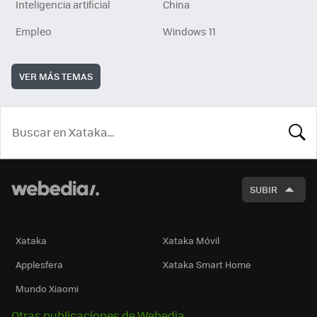
Inteligencia artificial
China
Empleo
Windows 11
VER MÁS TEMAS
BUSCA
SUBIR
Xataka
Xataka Móvil
Applesfera
Xataka Smart Home
Mundo Xiaomi
Otras publicaciones de Webedia