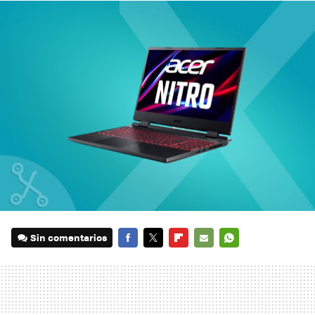
Sin comentarios
FACEBOOK
TWITTER
FLIPBOARD
E-
WHATSAPP
MAIL