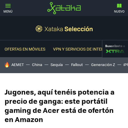
MENÚ
NUEVO
Suscríbete a
OFERTAS EN MÓVILES
VPN Y SERVICIOS DE INTERNET
OFER
HOY SE HABLA DE
AEMET
China
Sequía
Fallout
Generación Z
iP
Jugones, aquí tenéis potencia a
precio de ganga: este portátil
gaming de Acer está de ofertón
en Amazon