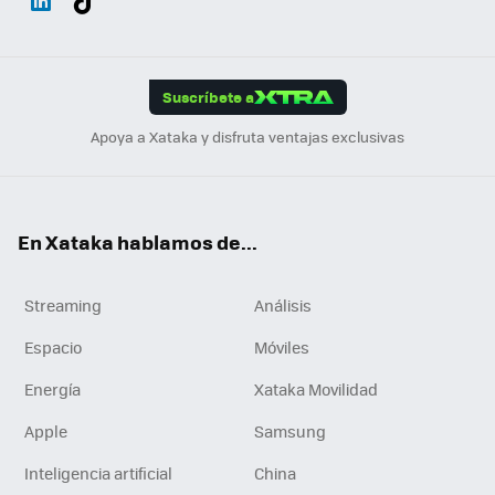
ats
ter
ebo
tub
agr
gra
boa
Link
Tikt
App
ok
e
am
m
rd
edI
ok
Suscríbete a
n
Apoya a Xataka y disfruta ventajas exclusivas
En Xataka hablamos de...
Streaming
Análisis
Espacio
Móviles
Energía
Xataka Movilidad
Apple
Samsung
Inteligencia artificial
China