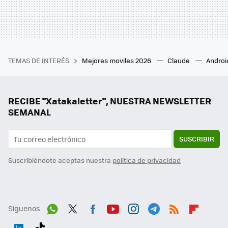
TEMAS DE INTERÉS
Mejores moviles 2026
Claude
Androi
RECIBE "Xatakaletter", NUESTRA NEWSLETTER
SEMANAL
SUSCRIBIR
Suscribiéndote aceptas nuestra
política de privacidad
Síguenos
Wh
Twit
Fac
You
Inst
Tele
RSS
Flip