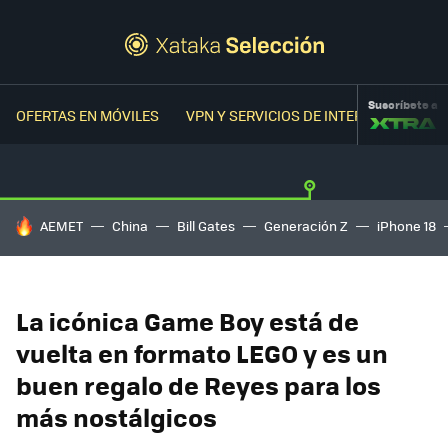
Suscríbete a
OFERTAS EN MÓVILES
VPN Y SERVICIOS DE INTERNET
OFER
HOY SE HABLA DE
AEMET
China
Bill Gates
Generación Z
iPhone 18
La icónica Game Boy está de
vuelta en formato LEGO y es un
buen regalo de Reyes para los
más nostálgicos