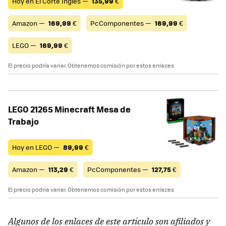
Hoy en El Corte Inglés —
135,99
€
Amazon —
169,99
€
PcComponentes —
169,99
€
LEGO —
169,99
€
El precio podría variar. Obtenemos comisión por estos enlaces
LEGO 21265 Minecraft Mesa de
Trabajo
Hoy en LEGO —
89,99
€
Amazon —
113,29
€
PcComponentes —
127,75
€
El precio podría variar. Obtenemos comisión por estos enlaces
Algunos de los enlaces de este artículo son afiliados y