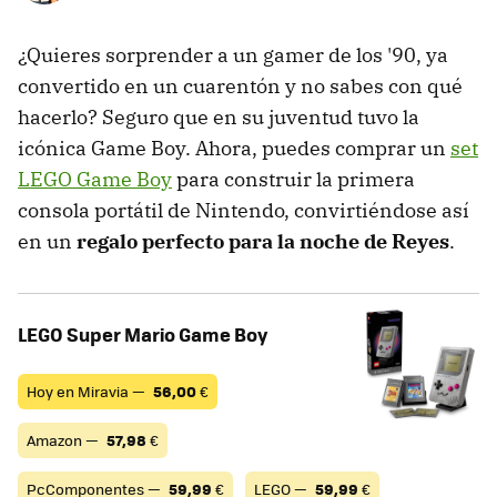
¿Quieres sorprender a un gamer de los '90, ya
convertido en un cuarentón y no sabes con qué
hacerlo? Seguro que en su juventud tuvo la
icónica Game Boy. Ahora, puedes comprar un
set
LEGO Game Boy
para construir la primera
consola portátil de Nintendo, convirtiéndose así
en un
regalo perfecto para la noche de Reyes
.
LEGO Super Mario Game Boy
Hoy en Miravia —
56,00
€
Amazon —
57,98
€
PcComponentes —
59,99
€
LEGO —
59,99
€