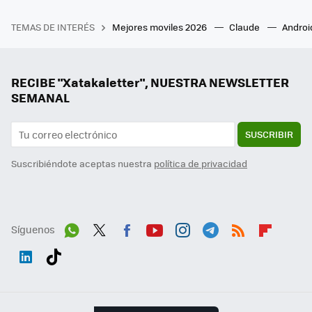
TEMAS DE INTERÉS
Mejores moviles 2026
Claude
Androi
RECIBE "Xatakaletter", NUESTRA NEWSLETTER
SEMANAL
SUSCRIBIR
Suscribiéndote aceptas nuestra
política de privacidad
Síguenos
Wh
Twit
Fac
You
Inst
Tele
RSS
Flip
ats
ter
ebo
tub
agr
gra
boa
Link
Tikt
App
ok
e
am
m
rd
edI
ok