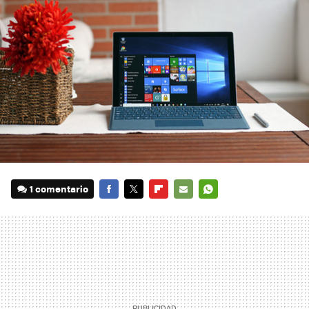
1 comentario
FACEBOOK
TWITTER
FLIPBOARD
E-
WHATSAPP
MAIL