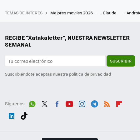
TEMAS DE INTERÉS
Mejores moviles 2026
Claude
Androi
RECIBE "Xatakaletter", NUESTRA NEWSLETTER
SEMANAL
SUSCRIBIR
Suscribiéndote aceptas nuestra
política de privacidad
Síguenos
Wh
Twit
Fac
You
Inst
Tele
RSS
Flip
ats
ter
ebo
tub
agr
gra
boa
Link
Tikt
App
ok
e
am
m
rd
edI
ok