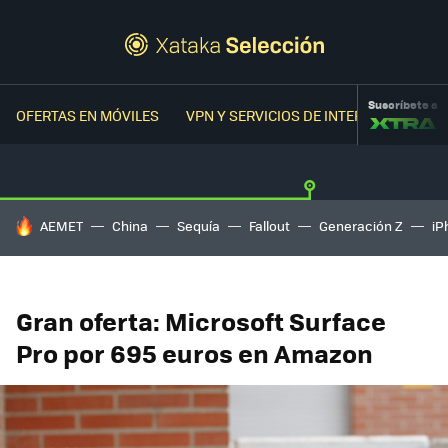
Suscríbete a
OFERTAS EN MÓVILES
VPN Y SERVICIOS DE INTERNET
OFER
HOY SE HABLA DE
AEMET
China
Sequía
Fallout
Generación Z
iP
Gran oferta: Microsoft Surface
Pro por 695 euros en Amazon