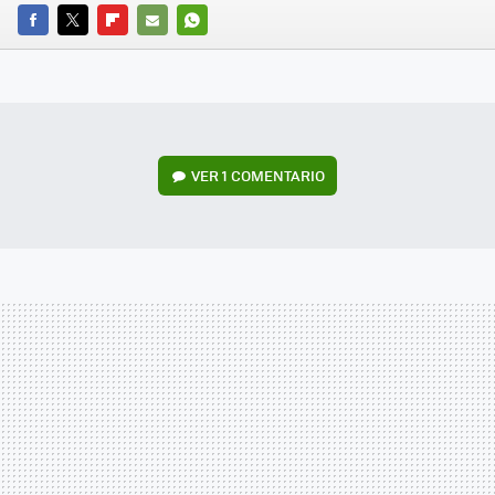
FACEBOOK
TWITTER
FLIPBOARD
E-
WHATSAPP
MAIL
VER
1 COMENTARIO