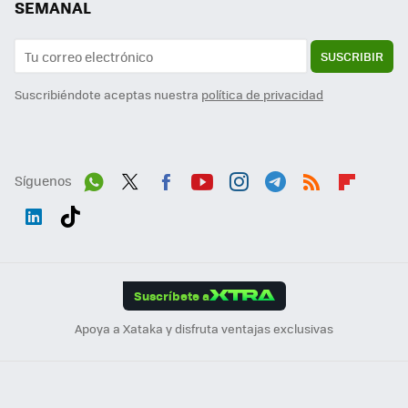
SEMANAL
SUSCRIBIR
Suscribiéndote aceptas nuestra
política de privacidad
Síguenos
Wh
Twit
Fac
You
Inst
Tele
RSS
Flip
ats
ter
ebo
tub
agr
gra
boa
Link
Tikt
App
ok
e
am
m
rd
edI
ok
Suscríbete a
n
Apoya a Xataka y disfruta ventajas exclusivas