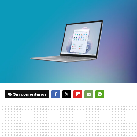
Sin comentarios
FACEBOOK
TWITTER
FLIPBOARD
E-
WHATSAPP
MAIL