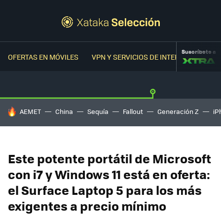
Suscríbete a
OFERTAS EN MÓVILES
VPN Y SERVICIOS DE INTERNET
OFER
HOY SE HABLA DE
AEMET
China
Sequía
Fallout
Generación Z
iP
Este potente portátil de Microsoft
con i7 y Windows 11 está en oferta:
el Surface Laptop 5 para los más
exigentes a precio mínimo