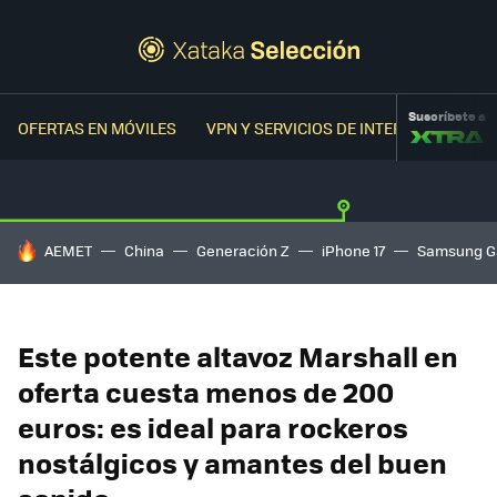
Suscríbete a
OFERTAS EN MÓVILES
VPN Y SERVICIOS DE INTERNET
OFER
HOY SE HABLA DE
AEMET
China
Generación Z
iPhone 17
Samsung G
Este potente altavoz Marshall en
oferta cuesta menos de 200
euros: es ideal para rockeros
nostálgicos y amantes del buen