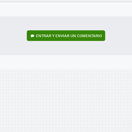
FACEBOOK
TWITTER
FLIPBOARD
E-
WHATSAPP
MAIL
ENTRAR Y ENVIAR UN COMENTARIO