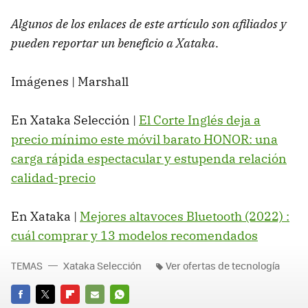
Algunos de los enlaces de este artículo son afiliados y
pueden reportar un beneficio a Xataka
.
Imágenes | Marshall
En Xataka Selección |
El Corte Inglés deja a
precio mínimo este móvil barato HONOR: una
carga rápida espectacular y estupenda relación
calidad-precio
En Xataka |
Mejores altavoces Bluetooth (2022) :
cuál comprar y 13 modelos recomendados
TEMAS
Xataka Selección
Ver ofertas de tecnología