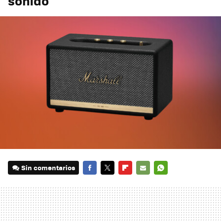
sonido
Sin comentarios
FACEBOOK
TWITTER
FLIPBOARD
E-
WHATSAPP
MAIL