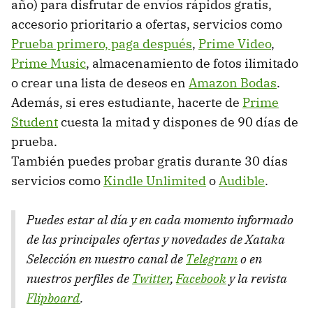
año) para disfrutar de envíos rápidos gratis,
accesorio prioritario a ofertas, servicios como
Prueba primero, paga después
,
Prime Video
,
Prime Music
, almacenamiento de fotos ilimitado
o crear una lista de deseos en
Amazon Bodas
.
Además, si eres estudiante, hacerte de
Prime
Student
cuesta la mitad y dispones de 90 días de
prueba.
También puedes probar gratis durante 30 días
servicios como
Kindle Unlimited
o
Audible
.
Puedes estar al día y en cada momento informado
de las principales ofertas y novedades de Xataka
Selección en nuestro canal de
Telegram
o en
nuestros perfiles de
Twitter
,
Facebook
y la revista
Flipboard
.