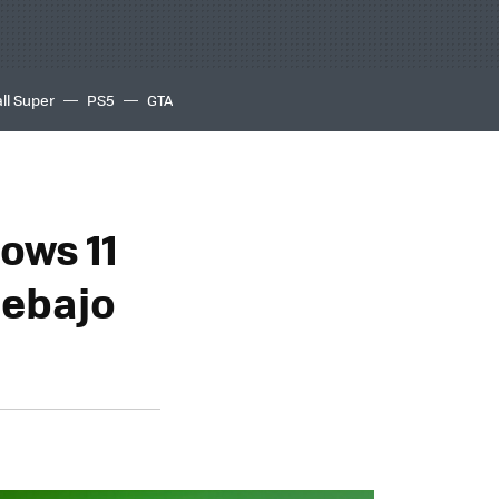
ll Super
PS5
GTA
ows 11
debajo