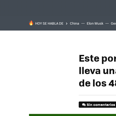
HOY SE HABLA DE
China
Elon Musk
Ge
Este po
lleva un
de los 
Sin comentarios