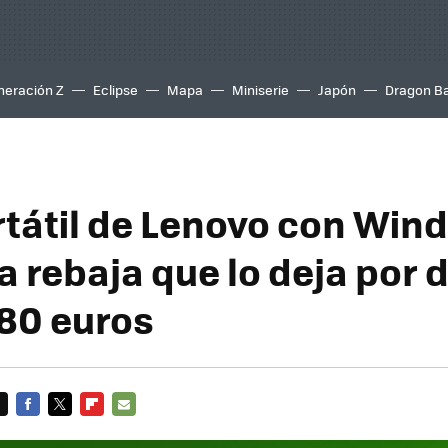
neración Z
Eclipse
Mapa
Miniserie
Japón
Dragon Ba
rtátil de Lenovo con Wind
a rebaja que lo deja por 
480 euros
FACEBOOK
TWITTER
FLIPBOARD
E-