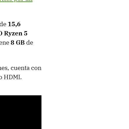
 de
15,6
 Ryzen 5
iene
8 GB
de
nes, cuenta con
no HDMI.