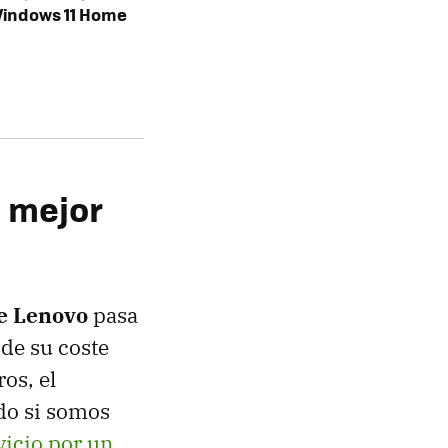
Windows 11 Home
l mejor
e Lenovo
pasa
de su coste
os, el
ido si somos
vicio por un