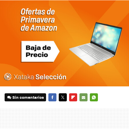
Sin comentarios
FACEBOOK
TWITTER
FLIPBOARD
E-
WHATSAPP
MAIL