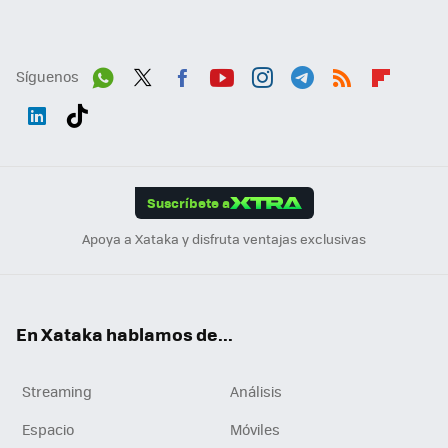
Síguenos
Wh
Twit
Fac
You
Inst
Tele
RSS
Flip
ats
ter
ebo
tub
agr
gra
boa
Link
Tikt
App
ok
e
am
m
rd
edI
ok
Suscríbete a
n
Apoya a Xataka y disfruta ventajas exclusivas
En Xataka hablamos de...
Streaming
Análisis
Espacio
Móviles