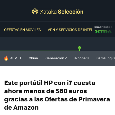
Suscríbete a
OFERTAS EN MÓVILES
VPN Y SERVICIOS DE INTERNET
OFER
HOY SE HABLA DE
AEMET
China
Generación Z
iPhone 17
Samsung G
Este portátil HP con i7 cuesta
ahora menos de 580 euros
gracias a las Ofertas de Primavera
de Amazon