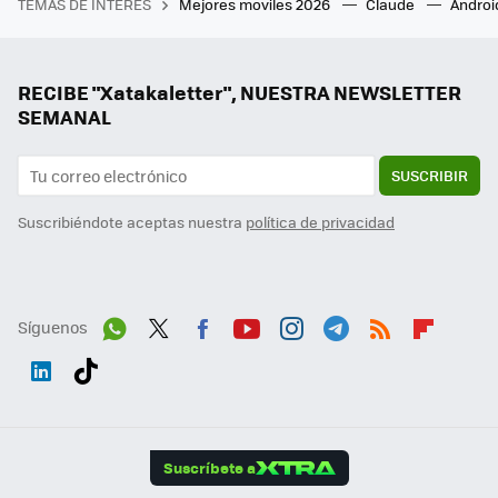
TEMAS DE INTERÉS
Mejores moviles 2026
Claude
Androi
RECIBE "Xatakaletter", NUESTRA NEWSLETTER
SEMANAL
SUSCRIBIR
Suscribiéndote aceptas nuestra
política de privacidad
Síguenos
Wh
Twit
Fac
You
Inst
Tele
RSS
Flip
ats
ter
ebo
tub
agr
gra
boa
Link
Tikt
App
ok
e
am
m
rd
edI
ok
Suscríbete a
n