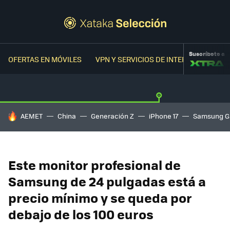
Suscríbete a
OFERTAS EN MÓVILES
VPN Y SERVICIOS DE INTERNET
OFER
HOY SE HABLA DE
AEMET
China
Generación Z
iPhone 17
Samsung G
Este monitor profesional de
Samsung de 24 pulgadas está a
precio mínimo y se queda por
debajo de los 100 euros