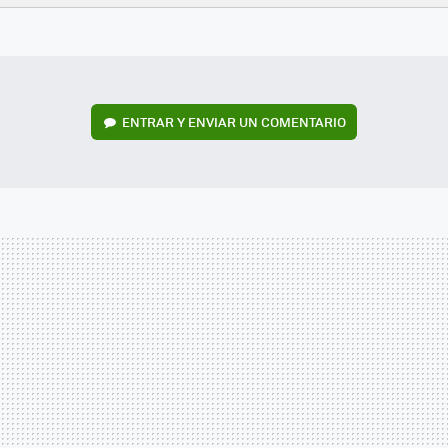
FACEBOOK
TWITTER
FLIPBOARD
E-
WHATSAPP
MAIL
ENTRAR Y ENVIAR UN COMENTARIO