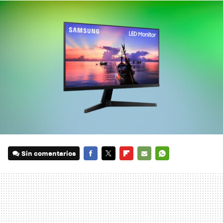
Sin comentarios
FACEBOOK
TWITTER
FLIPBOARD
E-
WHATSAPP
MAIL