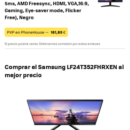
5ms, AMD Freesync, HDMI, VGA,16:9,
Gaming, Eye-saver mode, Flicker
Free), Negro
PVP en PhoneHouse —
161,85
€
El precio podría variar. Obtenemos comisión por estos enlaces
Comprar el Samsung
LF24T352FHRXEN al
mejor precio