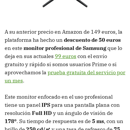
A su anterior precio en Amazon de 149 euros, la
plataforma ha hecho un
descuento de 50 euros
en este
monitor profesional de Samsung
que lo
deja en sus actuales
99 euros
con el envío
gratuito y rápido si somos usuarios Prime o si
aprovechamos la
prueba gratuita del servicio por
un mes
.
Este monitor enfocado en el uso profesional
tiene un panel
IPS
para una pantalla plana con
resolución
Full HD
y un ángulo de visión de
178º
. Su tiempo de respuesta es de
5 ms
, con un
brillo de
250 cd/㎡
y una tasa de refresco de
75