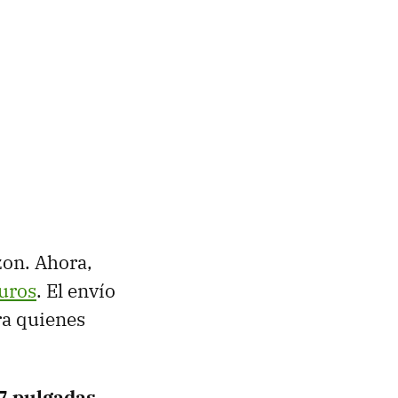
zon. Ahora,
uros
. El envío
ra quienes
7 pulgadas
,