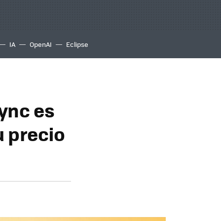
IA
OpenAI
Eclipse
ync es
u precio