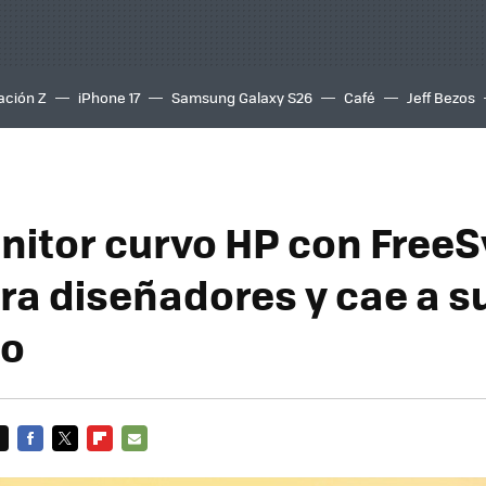
ación Z
iPhone 17
Samsung Galaxy S26
Café
Jeff Bezos
nitor curvo HP con FreeS
ara diseñadores y cae a s
jo
FACEBOOK
TWITTER
FLIPBOARD
E-