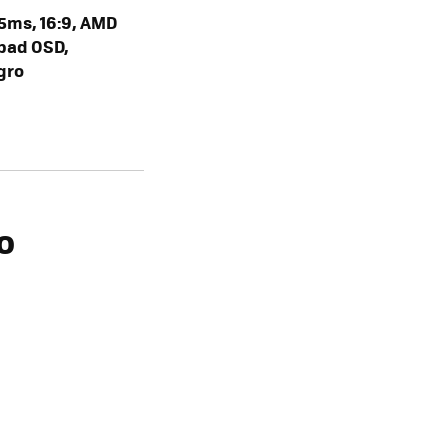
 5ms, 16:9, AMD
ypad OSD,
egro
o