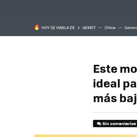
HOY SE HABLA DE
AEMET
China
Gener
Este mo
ideal p
más ba
Sin comentarios