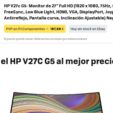
HP V27c G5- Monitor de 27" Full HD (1920 x 1080, 75Hz,
FreeSync, Low Blue Light, HDMI, VGA, DisplayPort, Jo
Antirreflejo, Pantalla curva, Inclinación Ajustable) N
PVP en PcComponentes —
187,99
€
Hoy sin stock en Ebay
El precio podría variar. Obtenemos comisión por estos enlaces
el HP V27C G5 al mejor preci