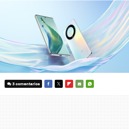
3 comentarios
FACEBOOK
TWITTER
FLIPBOARD
E-
WHATSAPP
MAIL