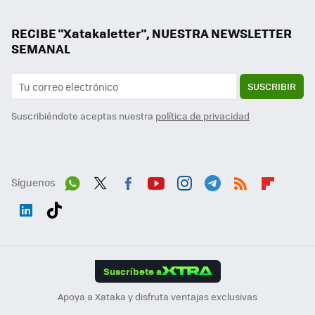
RECIBE "Xatakaletter", NUESTRA NEWSLETTER
SEMANAL
SUSCRIBIR
Suscribiéndote aceptas nuestra
política de privacidad
Síguenos
Wh
Twit
Fac
You
Inst
Tele
RSS
Flip
ats
ter
ebo
tub
agr
gra
boa
Link
Tikt
App
ok
e
am
m
rd
edI
ok
Suscríbete a
n
Apoya a Xataka y disfruta ventajas exclusivas