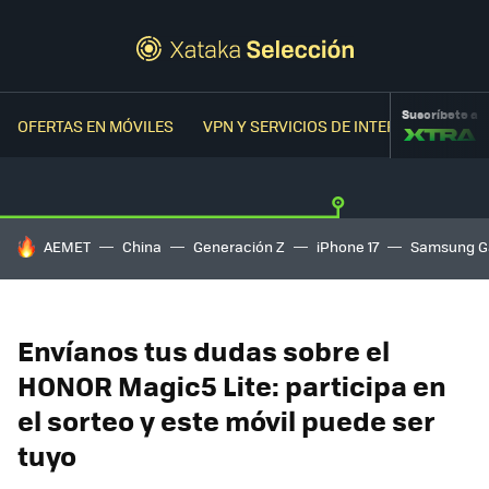
Suscríbete a
OFERTAS EN MÓVILES
VPN Y SERVICIOS DE INTERNET
OFER
HOY SE HABLA DE
AEMET
China
Generación Z
iPhone 17
Samsung G
Envíanos tus dudas sobre el
HONOR Magic5 Lite: participa en
el sorteo y este móvil puede ser
tuyo