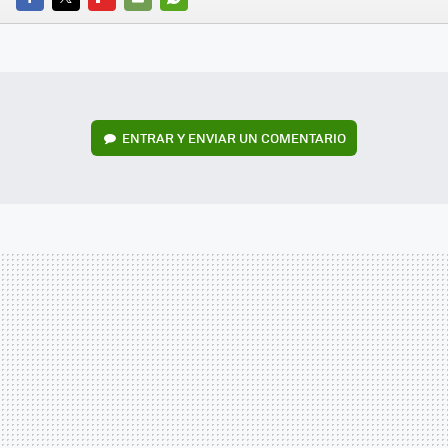
FACEBOOK
TWITTER
FLIPBOARD
E-
WHATSAPP
MAIL
ENTRAR Y ENVIAR UN COMENTARIO