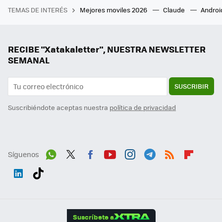
TEMAS DE INTERÉS
Mejores moviles 2026
Claude
Androi
RECIBE "Xatakaletter", NUESTRA NEWSLETTER
SEMANAL
SUSCRIBIR
Suscribiéndote aceptas nuestra
política de privacidad
Síguenos
Wh
Twit
Fac
You
Inst
Tele
RSS
Flip
ats
ter
ebo
tub
agr
gra
boa
Link
Tikt
App
ok
e
am
m
rd
edI
ok
Suscríbete a
n