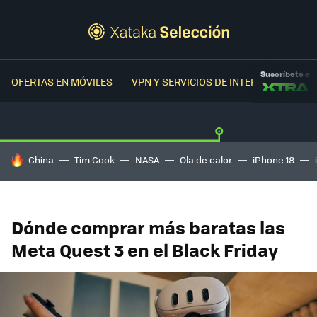
Suscríbete a
OFERTAS EN MÓVILES
VPN Y SERVICIOS DE INTERNET
OFER
HOY SE HABLA DE
China
Tim Cook
NASA
Ola de calor
iPhone 18
Dónde comprar más baratas las
Meta Quest 3 en el Black Friday