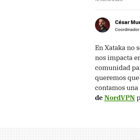
César Mu
Coordinador
En Xataka no s
nos impacta en
comunidad para
queremos que s
contamos una d
de
NordVPN
p