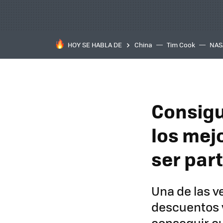
HOY SE HABLA DE
China
Tim Cook
NAS
Consigu
los mej
ser par
Una de las v
descuentos 
conseguir c