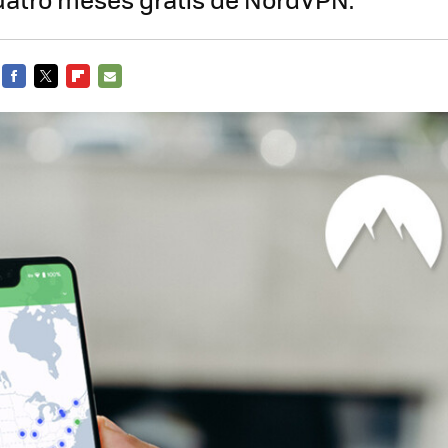
FACEBOOK
TWITTER
FLIPBOARD
E-
MAIL