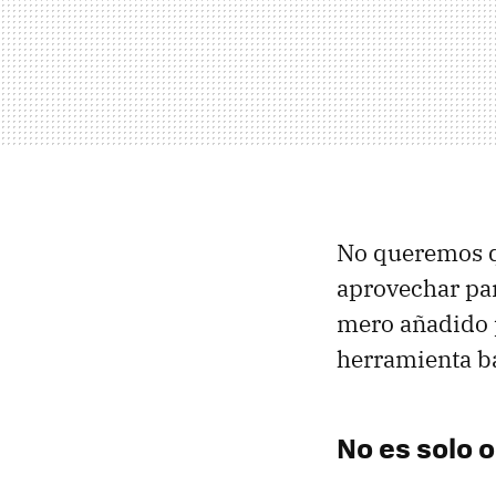
No queremos q
aprovechar par
mero añadido p
herramienta bá
No es solo o