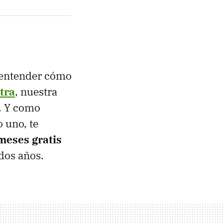
a entender cómo
tra
, nuestra
á. Y como
 uno, te
meses gratis
dos años.