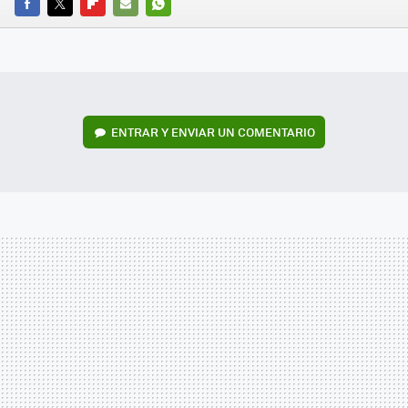
FACEBOOK
TWITTER
FLIPBOARD
E-
WHATSAPP
MAIL
ENTRAR Y ENVIAR UN COMENTARIO