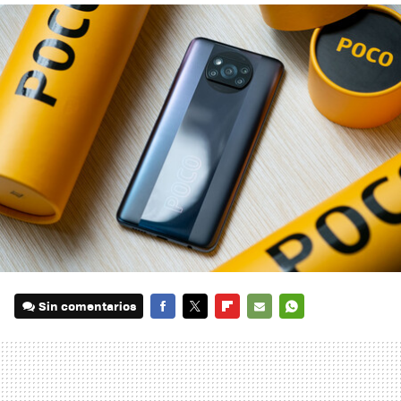
Sin comentarios
FACEBOOK
TWITTER
FLIPBOARD
E-
WHATSAPP
MAIL