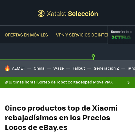
Suscríbete a
OFERTAS EN MÓVILES
VPN Y SERVICIOS DE INTERNET
OFER
HOY SE HABLA DE
AEMET
China
Waze
Fallout
Generación Z
iPh
🌿¡Últimas horas! Sorteo de robot cortacésped Mova ViAX
Cinco productos top de Xiaomi
rebajadísimos en los Precios
Locos de eBay.es