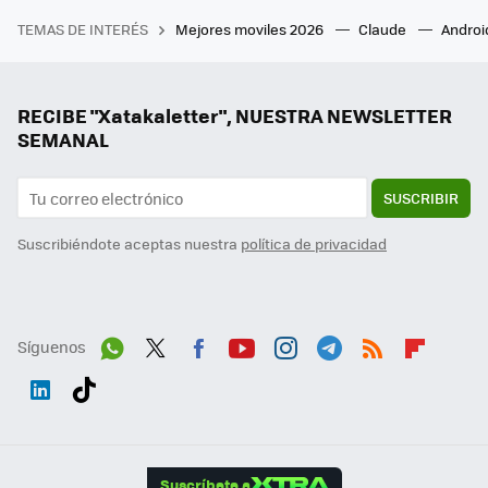
TEMAS DE INTERÉS
Mejores moviles 2026
Claude
Androi
RECIBE "Xatakaletter", NUESTRA NEWSLETTER
SEMANAL
SUSCRIBIR
Suscribiéndote aceptas nuestra
política de privacidad
Síguenos
Wh
Twit
Fac
You
Inst
Tele
RSS
Flip
ats
ter
ebo
tub
agr
gra
boa
Link
Tikt
App
ok
e
am
m
rd
edI
ok
Suscríbete a