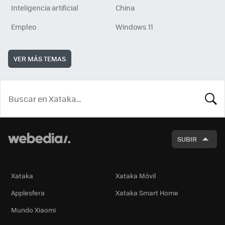
Inteligencia artificial
China
Empleo
Windows 11
VER MÁS TEMAS
BUSCA
SUBIR
Xataka
Xataka Móvil
Applesfera
Xataka Smart Home
Mundo Xiaomi