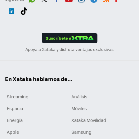
Wh
Twit
Fac
You
Inst
Tele
RSS
Flip
ats
ter
ebo
tub
agr
gra
boa
Link
Tikt
App
ok
e
am
m
rd
edI
ok
Suscríbete a
n
Apoya a Xataka y disfruta ventajas exclusivas
En Xataka hablamos de...
Streaming
Análisis
Espacio
Móviles
Energía
Xataka Movilidad
Apple
Samsung