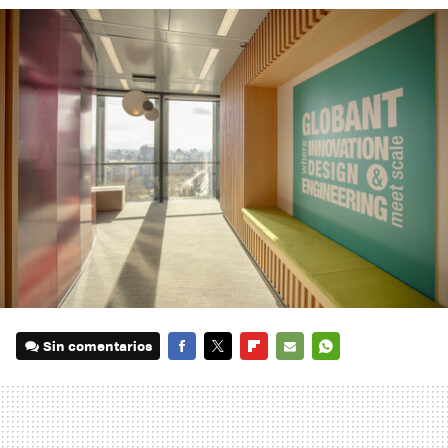
Sin comentarios
FACEBOOK
TWITTER
FLIPBOARD
E-
WHATSAPP
MAIL