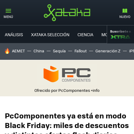
MENÚ
NUEVO
Suscríbete a
ANÁLISIS
XATAKA SELECCIÓN
CIENCIA
MOVILIDAD
HOY SE HABLA DE
AEMET
China
Sequía
Fallout
Generación Z
iP
Ofrecido por PcComponentes
+info
PcComponentes ya está en modo
Black Friday: miles de descuentos