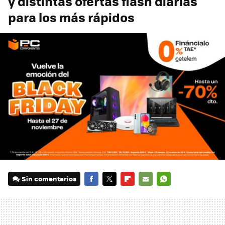
y distintas ofertas flash diarias
para los más rápidos
Sin comentarios
FACEBOOK
TWITTER
FLIPBOARD
E-
WHATSAPP
MAIL