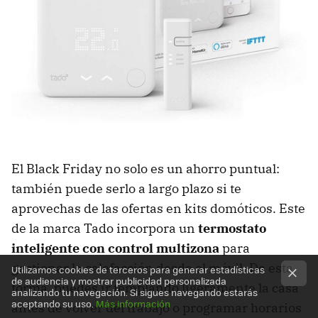
El Black Friday no solo es un ahorro puntual:
también puede serlo a largo plazo si te
aprovechas de las ofertas en kits domóticos. Este
de la marca Tado incorpora un
termostato
inteligente con control multizona
para
gestionar la calefacción desde el móvil. De esta
Utilizamos cookies de terceros para generar estadísticas
de audiencia y mostrar publicidad personalizada
forma, puedes ir templando ligeramente la casa
analizando tu navegación. Si sigues navegando estarás
aceptando su uso.
Más información
antes de volver del trabajo o programar horarios