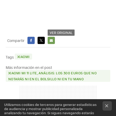
VER ORIGINAL
Compartir
FACEBOOK
X
E-
MAIL
XIAOMI
Tags
Más información en el post
XIAOMI MI 11 LITE, ANÁLISIS: LOS 300 EUROS QUE NO
NOTARÁS NI EN EL BOLSILLO NI EN TU MANO
Utilizamos cookies de terceros para generar estadísticas
de audiencia y mostrar publicidad personalizada
analizando tu navegación. Si sigues navegando estarás