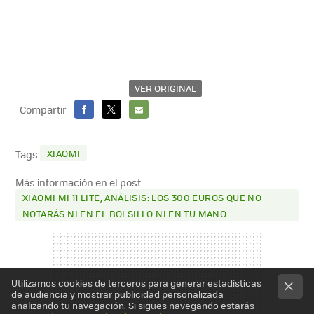
VER ORIGINAL
Compartir
FACEBOOK
X
E-
MAIL
XIAOMI
Tags
Más información en el post
XIAOMI MI 11 LITE, ANÁLISIS: LOS 300 EUROS QUE NO
NOTARÁS NI EN EL BOLSILLO NI EN TU MANO
Utilizamos cookies de terceros para generar estadísticas
de audiencia y mostrar publicidad personalizada
analizando tu navegación. Si sigues navegando estarás