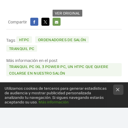
VER ORIGINAL
Compartir
FACEBOOK
X
E-
MAIL
HTPC
ORDENADORES DE SALÓN
Tags
TRANQUIL PC
Más información en el post
TRANQUIL PC IXL 3 POWER PC, UN HTPC QUE QUIERE
COLARSE EN NUESTRO SALÓN
Utilizamos cookies de terceros para generar estadísticas
de audiencia y mostrar publicidad personalizada
analizando tu navegación. Si sigues navegando estarás
aceptando su uso.
Más información