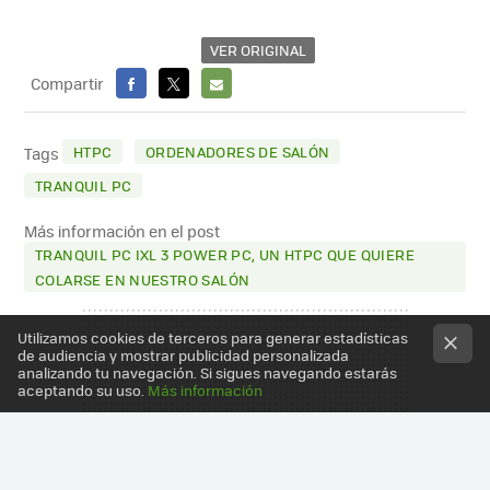
VER ORIGINAL
Compartir
FACEBOOK
X
E-
MAIL
HTPC
ORDENADORES DE SALÓN
Tags
TRANQUIL PC
Más información en el post
TRANQUIL PC IXL 3 POWER PC, UN HTPC QUE QUIERE
COLARSE EN NUESTRO SALÓN
Utilizamos cookies de terceros para generar estadísticas
de audiencia y mostrar publicidad personalizada
analizando tu navegación. Si sigues navegando estarás
aceptando su uso.
Más información