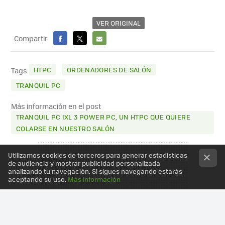
VER ORIGINAL
Compartir
FACEBOOK
X
E-
MAIL
HTPC
ORDENADORES DE SALÓN
Tags
TRANQUIL PC
Más información en el post
TRANQUIL PC IXL 3 POWER PC, UN HTPC QUE QUIERE
COLARSE EN NUESTRO SALÓN
Utilizamos cookies de terceros para generar estadísticas
de audiencia y mostrar publicidad personalizada
analizando tu navegación. Si sigues navegando estarás
aceptando su uso.
Más información