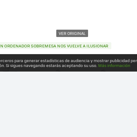
VER ORIGINAL
UN ORDENADOR SOBREMESA NOS VUELVE A ILUSIONAR
erceros para generar estadísticas de audiencia y mostrar publicidad pe
ón. Si sigues navegando estarás aceptando su uso.
Más información