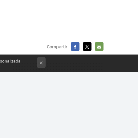
Compartir
FACEBOOK
X
E-
rsonalizada
×
MAIL