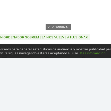
VER ORIGINAL
UN ORDENADOR SOBREMESA NOS VUELVE A ILUSIONAR
erceros para generar estadísticas de audiencia y mostrar publicidad pe
ón. Si sigues navegando estarás aceptando su uso.
Más información