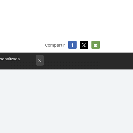
Compartir
FACEBOOK
X
E-
rsonalizada
×
MAIL