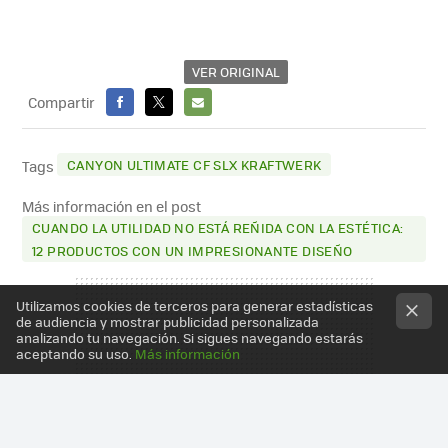
VER ORIGINAL
Compartir
FACEBOOK
X
E-
MAIL
CANYON ULTIMATE CF SLX KRAFTWERK
Tags
Más información en el post
CUANDO LA UTILIDAD NO ESTÁ REÑIDA CON LA ESTÉTICA:
12 PRODUCTOS CON UN IMPRESIONANTE DISEÑO
Utilizamos cookies de terceros para generar estadísticas
de audiencia y mostrar publicidad personalizada
analizando tu navegación. Si sigues navegando estarás
aceptando su uso.
Más información