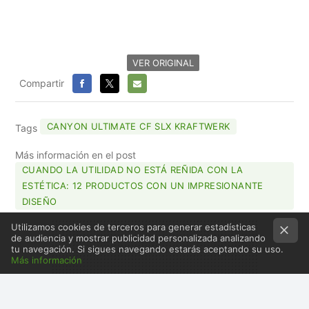
VER ORIGINAL
Compartir
FACEBOOK
X
E-
MAIL
CANYON ULTIMATE CF SLX KRAFTWERK
Tags
Más información en el post
CUANDO LA UTILIDAD NO ESTÁ REÑIDA CON LA
ESTÉTICA: 12 PRODUCTOS CON UN IMPRESIONANTE
DISEÑO
Utilizamos cookies de terceros para generar estadísticas
de audiencia y mostrar publicidad personalizada analizando
tu navegación. Si sigues navegando estarás aceptando su uso.
Más información