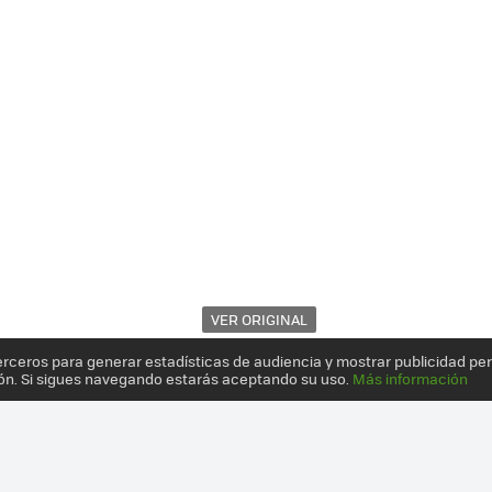
VER ORIGINAL
erceros para generar estadísticas de audiencia y mostrar publicidad pe
ón. Si sigues navegando estarás aceptando su uso.
Más información
 NO ESTÁ REÑIDA CON LA ESTÉTICA: 12 PRODUCTOS CON UN IMPRES