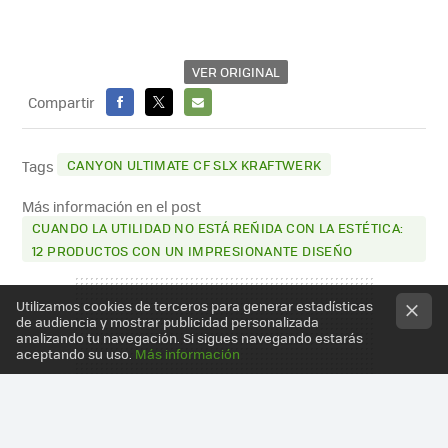
VER ORIGINAL
Compartir
FACEBOOK
X
E-
MAIL
CANYON ULTIMATE CF SLX KRAFTWERK
Tags
Más información en el post
CUANDO LA UTILIDAD NO ESTÁ REÑIDA CON LA ESTÉTICA:
12 PRODUCTOS CON UN IMPRESIONANTE DISEÑO
Utilizamos cookies de terceros para generar estadísticas
de audiencia y mostrar publicidad personalizada
analizando tu navegación. Si sigues navegando estarás
aceptando su uso.
Más información