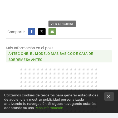
VER ORIGINAL
Compartir
FACEBOOK
X
E-
MAIL
Más información en el post
ANTEC ONE, EL MODELO MÁS BÁSICO DE CAJA DE
SOBREMESA ANTEC
Utilizamos cookies de terceros para generar estadísticas
de audiencia y mostrar publicidad personalizada
analizando tu navegación. Si sigues navegando estarás
aceptando su uso.
Más información