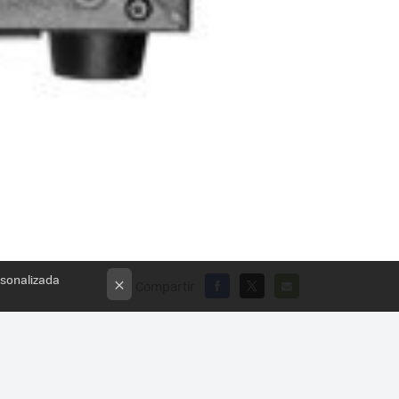
rsonalizada
×
Compartir
FACEBOOK
X
E-
MAIL