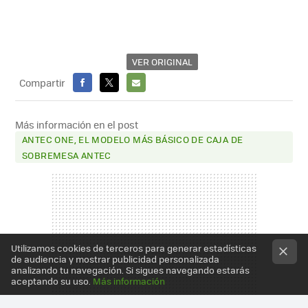
VER ORIGINAL
Compartir
FACEBOOK
X
E-
MAIL
Más información en el post
ANTEC ONE, EL MODELO MÁS BÁSICO DE CAJA DE
SOBREMESA ANTEC
Utilizamos cookies de terceros para generar estadísticas
de audiencia y mostrar publicidad personalizada
analizando tu navegación. Si sigues navegando estarás
aceptando su uso.
Más información