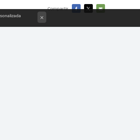
Compartir
rsonalizada
FACEBOOK
X
E-
×
MAIL